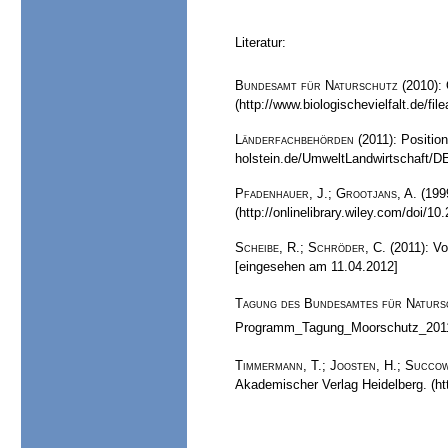
Literatur:
Bundesamt für Naturschutz
(2010):
(
http://www.biologischevielfalt.de/
Länderfachbehörden
(2011
):
Positio
holstein.de/UmweltLandwirtschaft/D
Pfadenhauer, J.; Grootjans, A.
(1999
(
http://onlinelibrary.wiley.com/doi/
Scheibe, R.
;
Schröder, C
.
(
2011
):
Vo
[eingesehen am 11.04.2012]
Tagung des Bundesamtes für Naturs
Programm_Tagung_Moorschutz_2011_
Timmermann, T.; Joosten, H.; Succo
Akademischer Verlag Heidelberg. (h